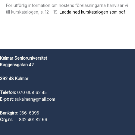
För utförlig information om höstens föreläsningarna hänvisar vi
till kurskatalogen, s. 12 – 19.
Ladda ned kurskatalogen som pdf
.
Kalmar Senioruniversitet
Kaggensgatan 42
392 48 Kalmar
Telefon:
070 608 62 45
E-post:
sukalmar@gmail.com
Bankgiro
: 356–6395
Org.nr
: 832 401 82 69