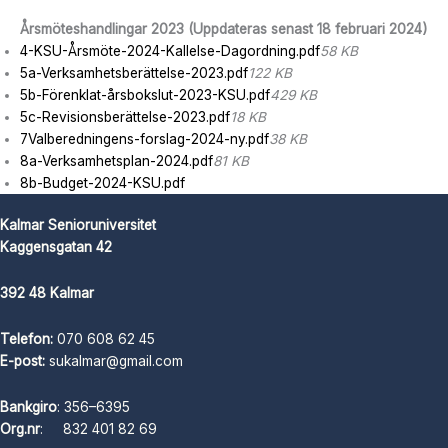
Årsmöteshandlingar 2023 (Uppdateras senast 18 februari 2024)
4-KSU-Årsmöte-2024-Kallelse-Dagordning.pdf
58 KB
5a-Verksamhetsberättelse-2023.pdf
122 KB
5b-Förenklat-årsbokslut-2023-KSU.pdf
429 KB
5c-Revisionsberättelse-2023.pdf
18 KB
7Valberedningens-forslag-2024-ny.pdf
38 KB
8a-Verksamhetsplan-2024.pdf
81 KB
8b-Budget-2024-KSU.pdf
Kalmar Senioruniversitet
Kaggensgatan 42
392 48 Kalmar
Telefon:
070 608 62 45
E-post:
sukalmar@gmail.com
Bankgiro
: 356–6395
Org.nr
: 832 401 82 69